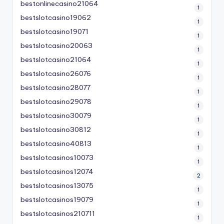
bestonlinecasino21064
1
bestslotcasino19062
1
bestslotcasino19071
1
bestslotcasino20063
1
bestslotcasino21064
1
bestslotcasino26076
1
bestslotcasino28077
1
bestslotcasino29078
1
bestslotcasino30079
1
bestslotcasino30812
1
bestslotcasino40813
1
bestslotcasinos10073
1
bestslotcasinos12074
2
bestslotcasinos13075
1
bestslotcasinos19079
1
bestslotcasinos210711
1