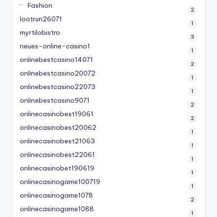
Fashion
2
lootrun26071
1
myrtilobistro
3
neues-online-casino1
1
onlinebestcasino14071
2
onlinebestcasino20072
1
onlinebestcasino22073
1
onlinebestcasino9071
2
onlinecasinobest19061
2
onlinecasinobest20062
1
onlinecasinobest21063
1
onlinecasinobest22061
1
onlinecasinobet190619
1
onlinecasinogame100719
1
onlinecasinogame1078
2
onlinecasinogame1088
1