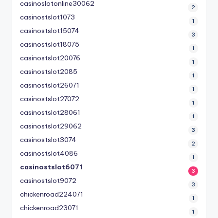
casinoslotonline30062
2
casinostslot1073
1
casinostslot15074
3
casinostslot18075
1
casinostslot20076
1
casinostslot2085
1
casinostslot26071
1
casinostslot27072
1
casinostslot28061
1
casinostslot29062
3
casinostslot3074
2
casinostslot4086
1
casinostslot6071
3
casinostslot9072
3
chickenroad224071
1
chickenroad23071
1