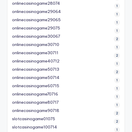
onlinecasinogame28074
1
onlinecasinogame29064
1
onlinecasinogame29065
1
onlinecasinogame29075
1
onlinecasinogame30067
2
onlinecasinogame30710
1
onlinecasinogame30711
2
onlinecasinogame40712
1
onlinecasinogame50713
2
onlinecasinogame50714
1
onlinecasinogame60715
1
onlinecasinogame70716
1
onlinecasinogame80717
1
onlinecasinogame90718
2
slotcasinogame01075
2
slotcasinogame100714
1