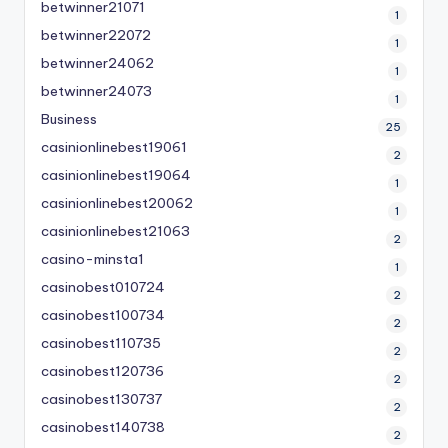
betwinner21071
1
betwinner22072
1
betwinner24062
1
betwinner24073
1
Business
25
casinionlinebest19061
2
casinionlinebest19064
1
casinionlinebest20062
1
casinionlinebest21063
2
casino-minsta1
1
casinobest010724
2
casinobest100734
2
casinobest110735
2
casinobest120736
2
casinobest130737
2
casinobest140738
2