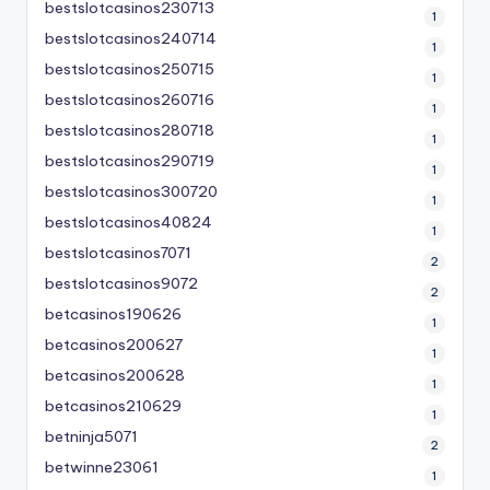
bestslotcasinos230713
1
bestslotcasinos240714
1
bestslotcasinos250715
1
bestslotcasinos260716
1
bestslotcasinos280718
1
bestslotcasinos290719
1
bestslotcasinos300720
1
bestslotcasinos40824
1
bestslotcasinos7071
2
bestslotcasinos9072
2
betcasinos190626
1
betcasinos200627
1
betcasinos200628
1
betcasinos210629
1
betninja5071
2
betwinne23061
1