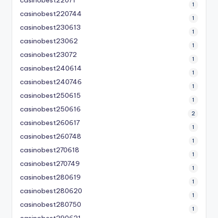
casinobest22071
1
casinobest220744
1
casinobest230613
1
casinobest23062
1
casinobest23072
1
casinobest240614
1
casinobest240746
1
casinobest250615
1
casinobest250616
2
casinobest260617
1
casinobest260748
1
casinobest270618
1
casinobest270749
1
casinobest280619
1
casinobest280620
1
casinobest280750
1