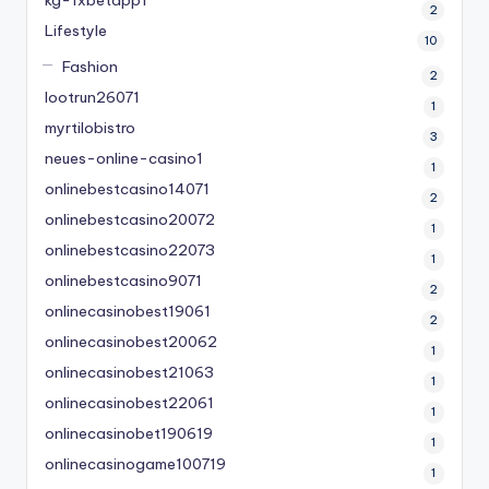
kg-1xbetapp1
2
Lifestyle
10
Fashion
2
lootrun26071
1
myrtilobistro
3
neues-online-casino1
1
onlinebestcasino14071
2
onlinebestcasino20072
1
onlinebestcasino22073
1
onlinebestcasino9071
2
onlinecasinobest19061
2
onlinecasinobest20062
1
onlinecasinobest21063
1
onlinecasinobest22061
1
onlinecasinobet190619
1
onlinecasinogame100719
1