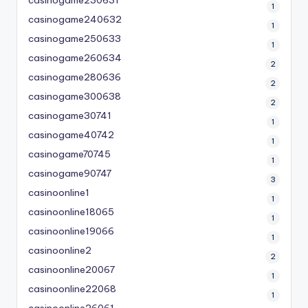
casinogame230631
1
casinogame240632
1
casinogame250633
1
casinogame260634
2
casinogame280636
2
casinogame300638
2
casinogame30741
1
casinogame40742
1
casinogame70745
1
casinogame90747
3
casinoonline1
1
casinoonline18065
1
casinoonline19066
1
casinoonline2
2
casinoonline20067
1
casinoonline22068
1