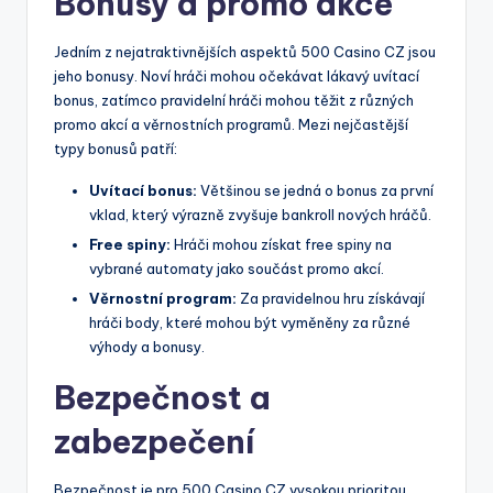
Bonusy a promo akce
Jedním z nejatraktivnějších aspektů 500 Casino CZ jsou
jeho bonusy. Noví hráči mohou očekávat lákavý uvítací
bonus, zatímco pravidelní hráči mohou těžit z různých
promo akcí a věrnostních programů. Mezi nejčastější
typy bonusů patří:
Uvítací bonus:
Většinou se jedná o bonus za první
vklad, který výrazně zvyšuje bankroll nových hráčů.
Free spiny:
Hráči mohou získat free spiny na
vybrané automaty jako součást promo akcí.
Věrnostní program:
Za pravidelnou hru získávají
hráči body, které mohou být vyměněny za různé
výhody a bonusy.
Bezpečnost a
zabezpečení
Bezpečnost je pro 500 Casino CZ vysokou prioritou.