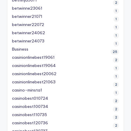
betninja5071
2
betwinne23061
1
betwinner21071
1
betwinner22072
1
betwinner24062
1
betwinner24073
1
Business
25
casinionlinebest19061
2
casinionlinebest19064
1
casinionlinebest20062
1
casinionlinebest21063
2
casino-minsta1
1
casinobest010724
2
casinobest100734
2
casinobest110735
2
casinobest120736
2