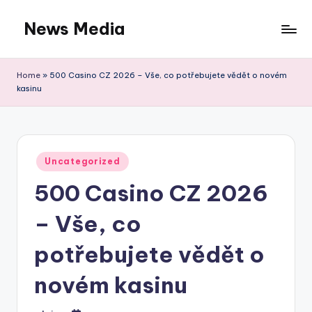
News Media
Skip
to
content
Home
»
500 Casino CZ 2026 – Vše, co potřebujete vědět o novém
kasinu
Posted
Uncategorized
in
500 Casino CZ 2026
– Vše, co
potřebujete vědět o
novém kasinu