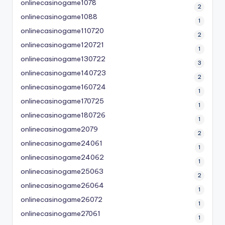
onlinecasinogame1078
2
onlinecasinogame1088
1
onlinecasinogame110720
2
onlinecasinogame120721
1
onlinecasinogame130722
3
onlinecasinogame140723
2
onlinecasinogame160724
1
onlinecasinogame170725
1
onlinecasinogame180726
1
onlinecasinogame2079
2
onlinecasinogame24061
1
onlinecasinogame24062
1
onlinecasinogame25063
2
onlinecasinogame26064
1
onlinecasinogame26072
1
onlinecasinogame27061
1