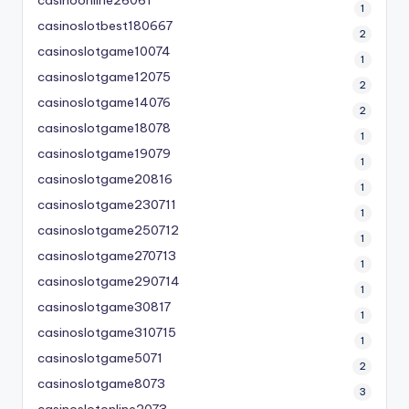
casinoonline26061
1
casinoslotbest180667
2
casinoslotgame10074
1
casinoslotgame12075
2
casinoslotgame14076
2
casinoslotgame18078
1
casinoslotgame19079
1
casinoslotgame20816
1
casinoslotgame230711
1
casinoslotgame250712
1
casinoslotgame270713
1
casinoslotgame290714
1
casinoslotgame30817
1
casinoslotgame310715
1
casinoslotgame5071
2
casinoslotgame8073
3