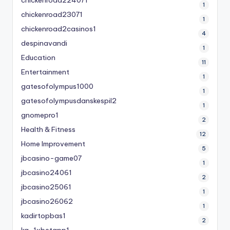
chickenroad224071
1
chickenroad23071
1
chickenroad2casinos1
4
despinavandi
1
Education
11
Entertainment
1
gatesofolympus1000
1
gatesofolympusdanskespil2
1
gnomepro1
2
Health & Fitness
12
Home Improvement
5
jbcasino-game07
1
jbcasino24061
2
jbcasino25061
1
jbcasino26062
1
kadirtopbas1
2