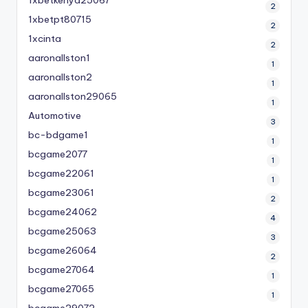
1xbetkenya25067
2
1xbetpt80715
2
1xcinta
2
aaronallston1
1
aaronallston2
1
aaronallston29065
1
Automotive
3
bc-bdgame1
1
bcgame2077
1
bcgame22061
1
bcgame23061
2
bcgame24062
4
bcgame25063
3
bcgame26064
2
bcgame27064
1
bcgame27065
1