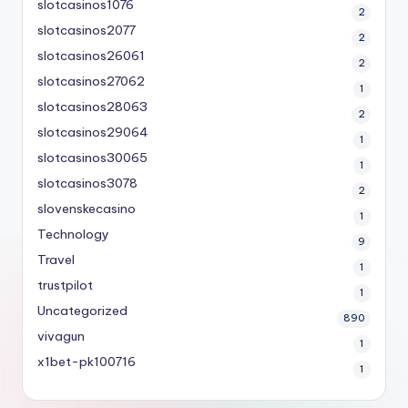
slotcasinos1076
2
slotcasinos2077
2
slotcasinos26061
2
slotcasinos27062
1
slotcasinos28063
2
slotcasinos29064
1
slotcasinos30065
1
slotcasinos3078
2
slovenskecasino
1
Technology
9
Travel
1
trustpilot
1
Uncategorized
890
vivagun
1
x1bet-pk100716
1