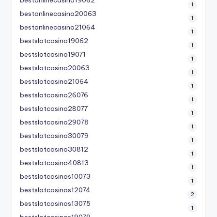
bestonlinecasino19062
1
bestonlinecasino20063
1
bestonlinecasino21064
1
bestslotcasino19062
1
bestslotcasino19071
1
bestslotcasino20063
1
bestslotcasino21064
1
bestslotcasino26076
1
bestslotcasino28077
1
bestslotcasino29078
1
bestslotcasino30079
1
bestslotcasino30812
1
bestslotcasino40813
1
bestslotcasinos10073
1
bestslotcasinos12074
2
bestslotcasinos13075
1