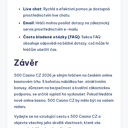
Live chat:
Rychlá a efektivní pomoc je dostupná
prostřednictvím live chatu.
Email:
Hráči mohou posílat dotazy na zákaznický
servis prostřednictvím e-mailu.
Často kladené otázky (FAQ):
Sekce FAQ
obsahuje odpovědi na běžné dotazy, což může hr
hráčům ušetřit čas.
Závěr
500 Casino CZ 2026 je silným hráčem na českém online
kasinovém trhu. S bohatou nabídkou her, atraktivními
bonusy, důrazem na bezpečnost a kvalitní zákaznickou
podporou, se určitě vyplatí ho vyzkoušet. Pokud hledáte
nové online kasino, 500 Casino CZ by mělo být na vašem
radaru.
Vydejte se na vzrušující cestu s 500 Casino CZ a
objevte všechny jeho skvělé vlastnosti, které vás